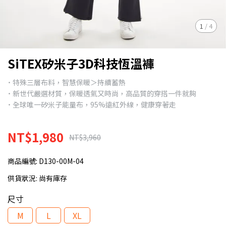
1
/
4
SiTEX矽米子3D科技恆溫褲
˙ 特殊三層布料，智慧保暖＞持續蓄熱
˙ 新世代嚴選材質，保暖透氣又時尚，高品質的穿搭一件就夠
˙ 全球唯一矽米子能量布，95%遠紅外線，健康穿著走
NT$1,980
NT$3,960
商品編號:
D130-00M-04
供貨狀況:
尚有庫存
尺寸
M
L
XL