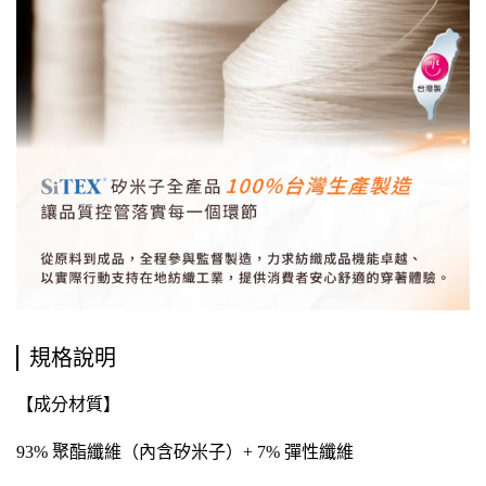
規格說明
【
成分
材質
】
93%
聚酯纖維（
內含矽米子）
+
7%
彈性纖維