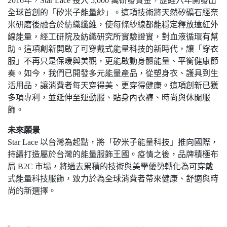
2016年，Star Lace 投入 5,000 萬研發資金，歷經六年開發出
全球首創的「矽米子能量紗」。這項技術將天然矽礦石經奈
米研磨後融合於紡織纖維，使每條紗線都能穩定釋放遠紅外
線能量，經工研院及紡織研究所實驗證實，對血液循環有幫
助。這項創新開啟了可穿戴式能量科技的新時代，讓「穿衣
服」不再只是保暖與美觀，更能啟動身體能量、平衡健康節
奏。如今，我們已開發多元能量產品，從塑身衣、護具到生
活用品，讓消費者每天穿得美、更穿得健康。這項創新已獲
多項專利，並延伸至運動服、貼身內衣褲、時尚與休閒服
飾。
未來願景
Star Lace 以台灣為起點，將「矽米子能量科技」推向國際，
持續打造屬於台灣的能量服飾王國。疫情之後，品牌積極布
局 B2C 市場，將過去累積的技術與美學優勢轉化為可穿戴
式能量科技服飾，致力於為全球消費者帶來健康、舒適與時
尚的新選擇。