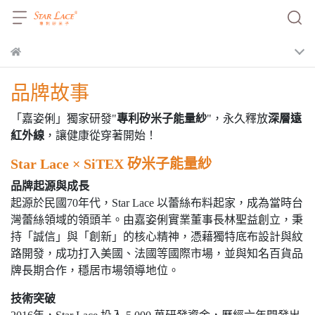
品牌故事
「嘉姿俐」獨家研發"
專利矽米子能量紗
"，永久釋放
深層遠
紅外線
，讓健康從穿著開始！
Star Lace × SiTEX 矽米子能量紗
品牌起源與成長
起源於民國70年代，Star Lace 以蕾絲布料起家，成為當時台
灣蕾絲領域的領頭羊。由嘉姿俐實業董事長林聖益創立，秉
持「誠信」與「創新」的核心精神，憑藉獨特底布設計與紋
路開發，成功打入美國、法國等國際市場，並與知名百貨品
牌長期合作，穩居市場領導地位。
技術突破