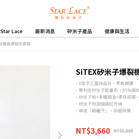
Star Lace
最新消息
矽米子產品
健康與生活
爆裂機能運動衣套裝
SiTEX矽米子爆
˙ V型手工蕾絲設計，柔軟親膚
˙ 專利全矽米子能量布，95%遠
˙ 矽米子粉+多種精油+柔珠按摩
˙ 矽米子粉加強遠紅外線
˙ 褲底「銅離子」，抑菌除臭
NT$3,660
NT$5,880