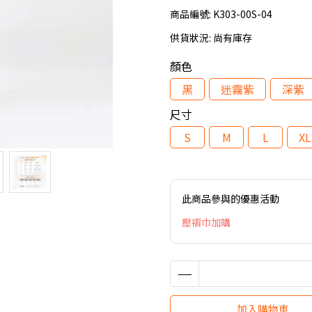
商品編號:
K303-00S-04
供貨狀況:
尚有庫存
顏色
黑
迷霧紫
深紫
尺寸
S
M
L
XL
此商品參與的優惠活動
壓褶巾加購
加入購物車