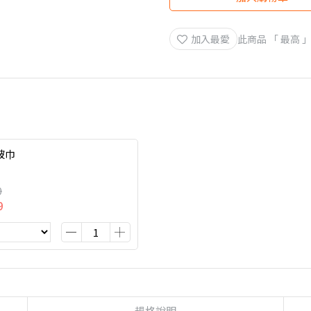
加入最愛
此商品 「 最高
披巾
0
9
規格說明