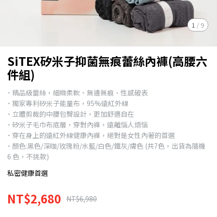
1
/
9
SiTEX矽米子抑菌無痕蕾絲內褲(高腰六
件組)
˙ 精品級蕾絲，細緻柔軟、無邊無痕、性感破表
˙ 獨家專利矽米子能量布，95%遠紅外線
˙ 立體剪裁的中腰包臀設計，更加舒適自在
˙ 矽米子毛巾布底層，穿對內褲，遠離惱人煩惱
˙ 穿在身上的遠紅外線健康內褲，絕對是女性內著的首選
˙ 顏色:黑色/深咖/玫瑰粉/水藍/白色/鐵灰/膚色 (共7色，出貨為隨機
6 色，不挑款)
私密健康首選
NT$2,680
NT$6,980