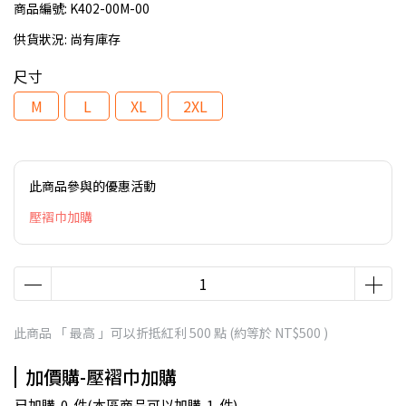
商品編號:
K402-00M-00
供貨狀況:
尚有庫存
尺寸
M
L
XL
2XL
此商品參與的優惠活動
壓褶巾加購
此商品 「 最高 」可以折抵紅利
500
點 (約等於
NT$500
)
加價購-壓褶巾加購
已加購
0
件
(本區商品可以加購
1
件)