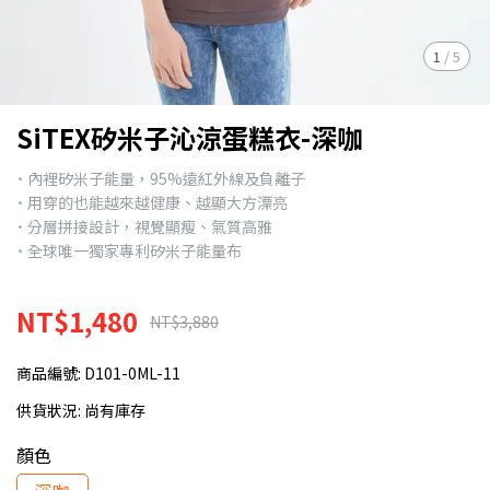
1
/
5
SiTEX矽米子沁涼蛋糕衣-深咖
˙ 內裡矽米子能量，95%遠紅外線及負離子
˙ 用穿的也能越來越健康、越顯大方漂亮
˙ 分層拼接設計，視覺顯瘦、氣質高雅
˙ 全球唯一獨家專利矽米子能量布
NT$1,480
NT$3,880
商品編號:
D101-0ML-11
供貨狀況:
尚有庫存
顏色