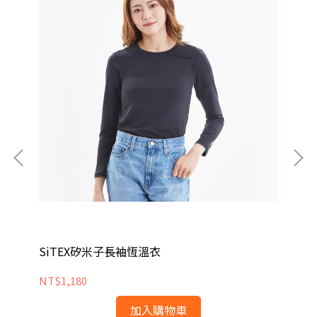
SiTEX矽米子長袖恆溫衣
S
NT$1,180
NT
加入購物車