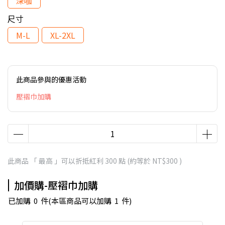
深咖
尺寸
M-L
XL-2XL
此商品參與的優惠活動
壓褶巾加購
此商品 「 最高 」可以折抵紅利
300
點 (約等於
NT$300
)
加價購-壓褶巾加購
已加購
0
件
(本區商品可以加購
1
件)